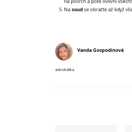
na povrch a poté ovlivní všech
Na
soud
se obraťte až když vše
Vanda Gospodinová
advokátka