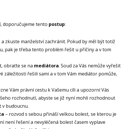
í, doporučujeme tento
postup
:
i
a zkuste manželství zachránit. Pokud by měl být totiž
 pak je třeba tento problém řešit u příčiny a v tom
, obraťte se na
mediátora
. Soud za Vás nemůže vyřešit
své záležitosti řešili sami a v tom Vám mediátor pomůže,
zne Vám právní cestu k Vašemu cíli a upozorní Vás
eho rozhodnutí, abyste se již nyní mohli rozhodnout
t v budoucnu.
ta
– rozvod s sebou přináší velkou bolest, se kterou je
čení není řešení a nevyléčená bolest časem vyplave