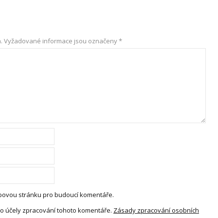
.
Vyžadované informace jsou označeny
*
webovou stránku pro budoucí komentáře.
o účely zpracování tohoto komentáře.
Zásady zpracování osobních