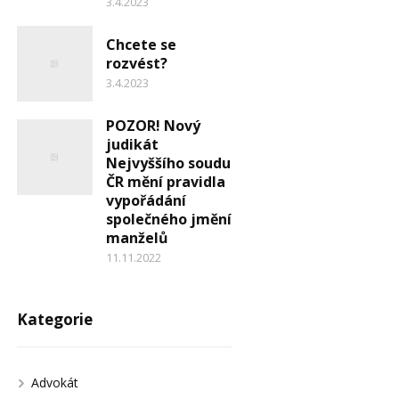
3.4.2023
Chcete se
rozvést?
3.4.2023
POZOR! Nový
judikát
Nejvyššího soudu
ČR mění pravidla
vypořádání
společného jmění
manželů
11.11.2022
Kategorie
Advokát