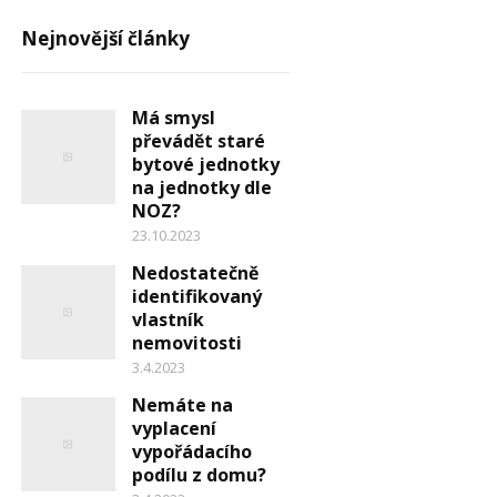
Nejnovější články
Má smysl
převádět staré
bytové jednotky
na jednotky dle
NOZ?
23.10.2023
Nedostatečně
identifikovaný
vlastník
nemovitosti
3.4.2023
Nemáte na
vyplacení
vypořádacího
podílu z domu?