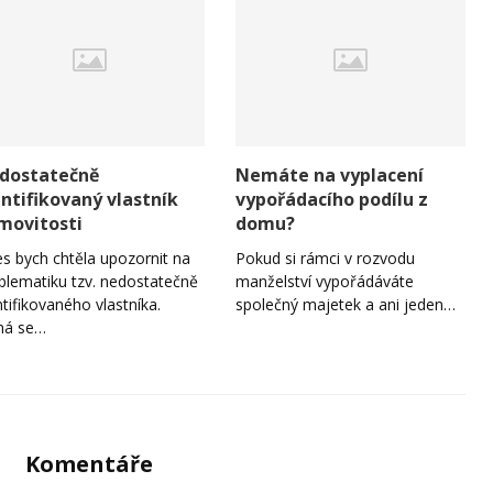
dostatečně
Nemáte na vyplacení
entifikovaný vlastník
vypořádacího podílu z
movitosti
domu?
s bych chtěla upozornit na
Pokud si rámci v rozvodu
blematiku tzv. nedostatečně
manželství vypořádáváte
ntifikovaného vlastníka.
společný majetek a ani jeden…
ná se…
Komentáře