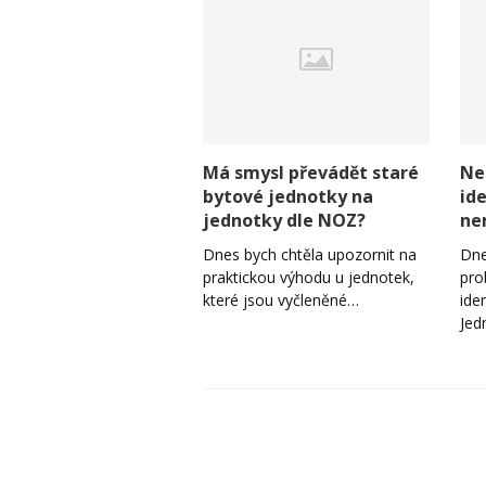
Má smysl převádět staré
Ne
bytové jednotky na
id
jednotky dle NOZ?
ne
Dnes bych chtěla upozornit na
Dne
praktickou výhodu u jednotek,
pro
které jsou vyčleněné…
ide
Jed